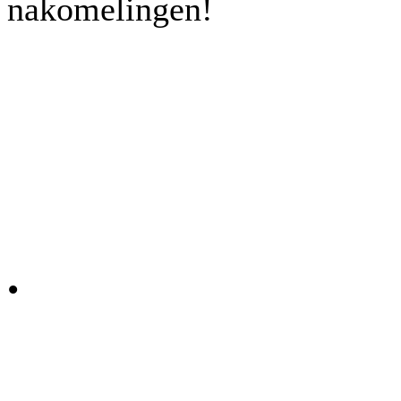
nakomelingen!
Linked horses
•
J'Adore Van Het Schaeck